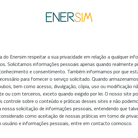
ica do Enersim respeitar a sua privacidade em relação a qualquer i
os. Solicitamos informações pessoais apenas quando realmente pre
eu conhecimento e consentimento. Também informamos por que es
ecessário para fornecer o serviço solicitado. Quando armazenam
e roubos, bem como acesso, divulgação, cópia, uso ou modificação 
e ou com terceiros, exceto quando exigido por lei. O nosso site po
s controle sobre o conteúdo e práticas desses sites e não podemo
sar a nossa solicitação de informações pessoais, entendendo que ta
considerado como aceitação de nossas práticas em torno de privac
 usuário e informações pessoais, entre em contacto connosco.